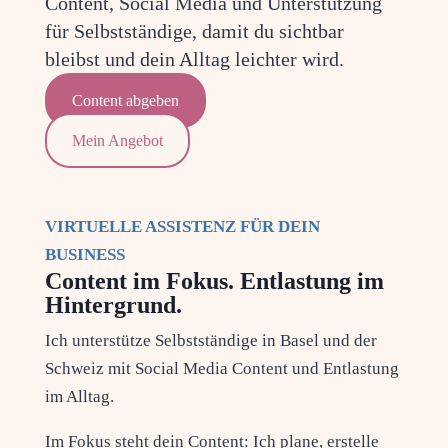
Con­tent, Social Media und Unter­stüt­zung
für Selbst­stän­di­ge, damit du sicht­bar
bleibst und dein All­tag leich­ter wird.
Con­tent abgeben
Mein Ange­bot
VIR­TU­EL­LE ASSIS­TENZ FÜR DEIN
BUSINESS
Content im Fokus. Entlastung im
Hintergrund.
Ich unter­stüt­ze Selbst­stän­di­ge in Basel und der
Schweiz mit Social Media Con­tent und Ent­las­tung
im Alltag.
Im Fokus steht dein Con­tent: Ich pla­ne, erstel­le