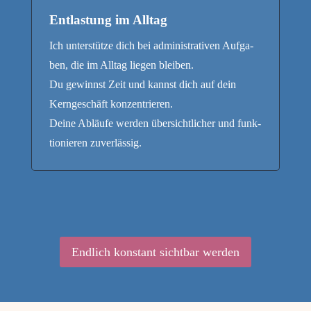
Entlastung im Alltag
Ich unter­stüt­ze dich bei admi­nis­tra­ti­ven Auf­ga­
ben, die im All­tag lie­gen bleiben.
Du gewinnst Zeit und kannst dich auf dein
Kern­ge­schäft konzentrieren.
Dei­ne Abläu­fe wer­den über­sicht­li­cher und funk­
tio­nie­ren zuverlässig.
End­lich kon­stant sicht­bar werden