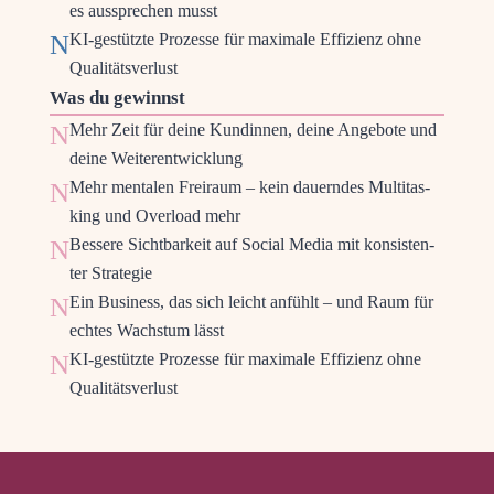
es aus­spre­chen musst
N
KI-gestütz­te Pro­zes­se für maxi­ma­le Effi­zi­enz ohne
Qualitätsverlust
Was du gewinnst
N
Mehr Zeit für dei­ne Kun­din­nen, dei­ne Ange­bo­te und
dei­ne Weiterentwicklung
N
Mehr men­ta­len Frei­raum – kein dau­ern­des Mul­ti­tas­
king und Over­load mehr
N
Bes­se­re Sicht­bar­keit auf Social Media mit kon­sis­ten­
ter Strategie
N
Ein Busi­ness, das sich leicht anfühlt – und Raum für
ech­tes Wachs­tum lässt
N
KI-gestütz­te Pro­zes­se für maxi­ma­le Effi­zi­enz ohne
Qualitätsverlust