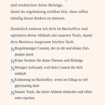
und struk­tu­rie­re dei­ne Bei­trä­ge,
damit du regel­mäs­sig sicht­bar bist, ohne selbst
stän­dig dar­an den­ken zu müssen.
Zusätz­lich ent­las­te ich dich im Back­of­fice und
opti­mie­re dei­ne Abläu­fe mit smar­ten Tools, damit
dein Busi­ness ins­ge­samt leich­ter läuft.
N
Regel­mäs­si­ger Con­tent, der zu dir und dei­ner Ziel­
grup­pe passt
N
Kla­re Struk­tur für dei­ne The­men und Beiträge
N
Weni­ger Auf­wand, weil dein Con­tent für dich
mitläuft
N
Ent­las­tung im Back­of­fice, wenn im All­tag zu viel
gleich­zei­tig läuft
N
Smar­te Tools, die dei­ne Abläu­fe ein­fa­cher und effi­zi­
en­ter machen