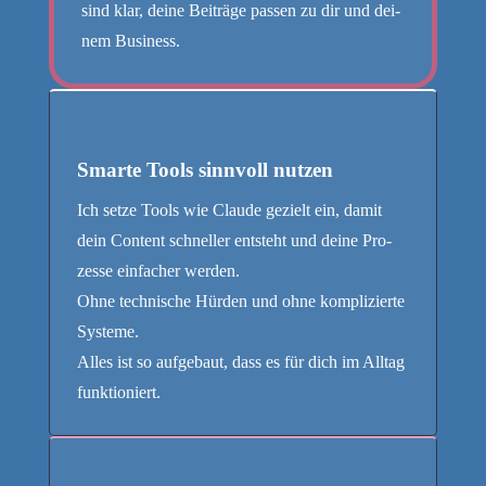
sind klar, dei­ne Bei­trä­ge pas­sen zu dir und dei­
nem Business.
Smarte Tools sinnvoll nutzen
Ich set­ze Tools wie Clau­de gezielt ein, damit
dein Con­tent schnel­ler ent­steht und dei­ne Pro­
zes­se ein­fa­cher werden.
Ohne tech­ni­sche Hür­den und ohne kom­pli­zier­te
Systeme.
Alles ist so auf­ge­baut, dass es für dich im All­tag
funktioniert.