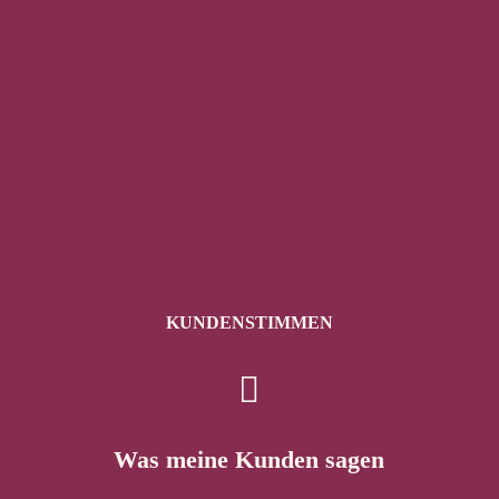
KUN­DEN­STIM­MEN

Was meine Kunden sagen