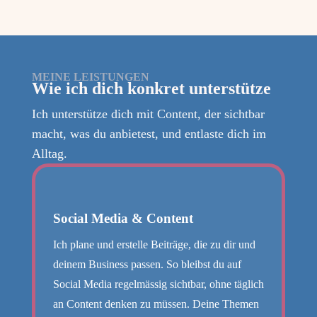
MEI­NE LEISTUNGEN
Wie ich dich konkret unterstütze
Ich unter­stüt­ze dich mit Con­tent, der sicht­bar
macht, was du anbie­test, und ent­las­te dich im
Alltag.
Social Media & Content
Ich pla­ne und erstel­le Bei­trä­ge, die zu dir und
dei­nem Busi­ness pas­sen. So bleibst du auf
Social Media regel­mäs­sig sicht­bar, ohne täg­lich
an Con­tent den­ken zu müs­sen. Dei­ne The­men