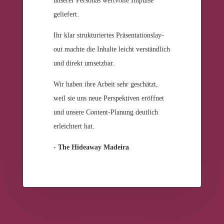
unse­rer Per­so­nas wert­vol­le Impul­se
geliefert.
Ihr klar struk­tu­rier­tes Prä­sen­ta­ti­ons­lay­
out mach­te die Inhal­te leicht ver­ständ­lich
und direkt umsetzbar.
Wir haben ihre Arbeit sehr geschätzt,
weil sie uns neue Per­spek­ti­ven eröff­net
und unse­re Con­tent-Pla­nung deut­lich
erleich­tert hat.
- The Hidea­way Madeira