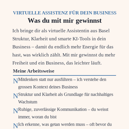
VIR­TU­EL­LE ASSIS­TENZ FÜR DEIN BUSINESS
Was du mit mir gewinnst
Ich brin­ge dir als vir­tu­el­le Assis­ten­tin aus Basel
Struk­tur, Klar­heit und smar­te KI-Tools in dein
Busi­ness – damit du end­lich mehr Ener­gie für das
hast, was wirk­lich zählt. Mit mir gewinnst du mehr
Frei­heit und ein Busi­ness, das leich­ter läuft.
Mei­ne Arbeitsweise
N
Mit­den­ken statt nur aus­füh­ren – ich ver­ste­he den
gros­sen Kon­text dei­nes Business
N
Struk­tur und Klar­heit als Grund­la­ge für nach­hal­ti­ges
Wachstum
N
Ruhi­ge, zuver­läs­si­ge Kom­mu­ni­ka­ti­on – du weisst
immer, wor­an du bist
N
Ich erken­ne, was getan wer­den muss – oft bevor du